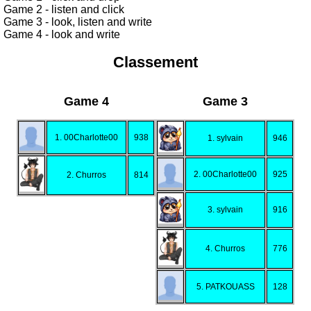
Game 2 - listen and click
Game 3 - look, listen and write
Game 4 - look and write
Classement
Game 4
Game 3
1. 00Charlotte00
938
1. sylvain
946
2. 00Charlotte00
925
2. Churros
814
3. sylvain
916
4. Churros
776
5. PATKOUASS
128