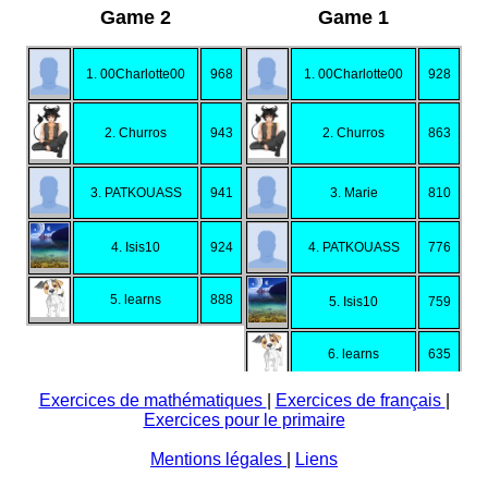
Game 2
Game 1
1. 00Charlotte00
968
1. 00Charlotte00
928
2. Churros
943
2. Churros
863
3. PATKOUASS
941
3. Marie
810
4. Isis10
924
4. PATKOUASS
776
5. learns
888
5. Isis10
759
6. learns
635
Exercices de mathématiques
|
Exercices de français
|
Exercices pour le primaire
Mentions légales
|
Liens