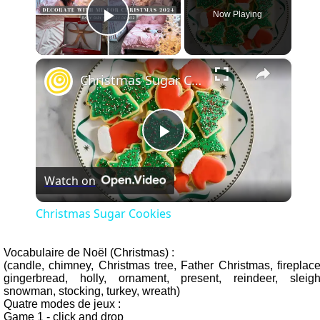
Now Playing
Play Video
×
Christmas Sugar Cookies
Play
Watch on
Video
Christmas Sugar Cookies
Vocabulaire de Noël (Christmas) :
(candle, chimney, Christmas tree, Father Christmas, fireplace
gingerbread, holly, ornament, present, reindeer, sleigh
snowman, stocking, turkey, wreath)
Quatre modes de jeux :
Game 1 - click and drop