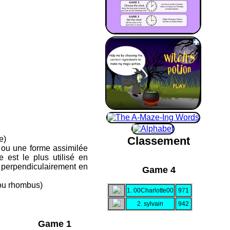
Classement
e)
e ou une forme assimilée
e est le plus utilisé en
 perpendiculairement en
Game 4
 ou rhombus)
1. 00Charlotte00
971
2. sylvain
942
Game 1