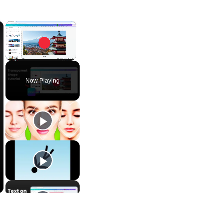
×
×
Unmute
Now Playing