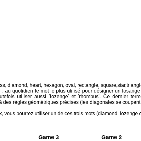
ross, diamond, heart, hexagon, oval, rectangle, square,star,triangl
 : au quotidien le mot le plus utilisé pour désigner un losang
utefois utiliser aussi 'lozenge' et 'rhombus'. Ce dernier term
 des règles géométriques précises (les diagonales se coupent
x, vous pourrez utiliser un de ces trois mots (diamond, lozenge
Game 3
Game 2