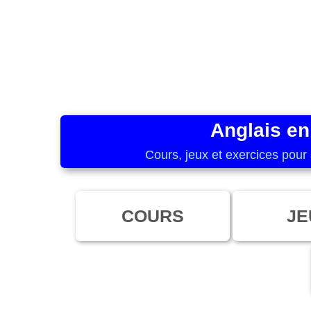
Anglais en
Cours, jeux et exercices pour 
COURS
JE