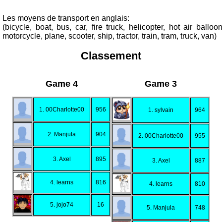
Les moyens de transport en anglais:
(bicycle, boat, bus, car, fire truck, helicopter, hot air balloon
motorcycle, plane, scooter, ship, tractor, train, tram, truck, van)
Classement
Game 4
Game 3
1. 00Charlotte00
956
1. sylvain
964
2. Manjula
904
2. 00Charlotte00
955
3. Axel
895
3. Axel
887
4. learns
816
4. learns
810
5. jojo74
16
5. Manjula
748