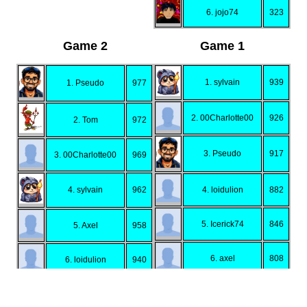
6. jojo74
323
Game 2
Game 1
1. sylvain
939
1. Pseudo
977
2. 00Charlotte00
926
2. Tom
972
3. Pseudo
917
3. 00Charlotte00
969
4. sylvain
962
4. loidulion
882
5. Icerick74
846
5. Axel
958
6. axel
808
6. loidulion
940
7. learns
917
7. Manjula
796