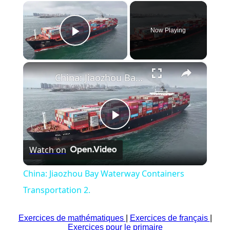
×
8. jojo74
880
8. jojo74
767
Now Playing
9. Isis10
848
9. Isis10
659
Play Video
10. PATKOUASS
787
10. learns
360
×
China: Jiaozhou Bay Waterway Containers Transportation 2.
Play
Watch on
Video
China: Jiaozhou Bay Waterway Containers
Transportation 2.
Exercices de mathématiques
|
Exercices de français
|
Exercices pour le primaire