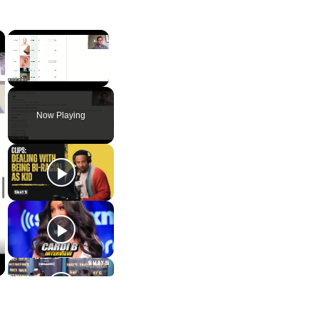
×
×
Unmute
Now Playing