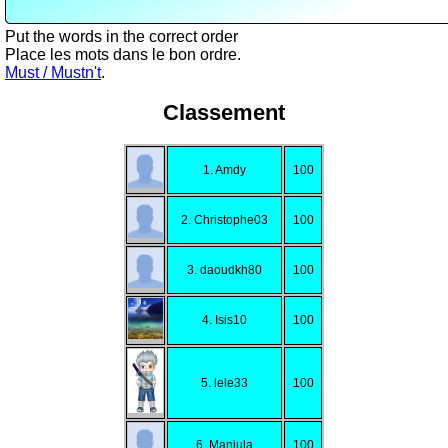
Put the words in the correct order
Place les mots dans le bon ordre.
Must / Mustn't
.
Classement
1. Amdy
100
2. Christophe03
100
3. daoudkh80
100
4. Isis10
100
5. lele33
100
6. Manjula
100