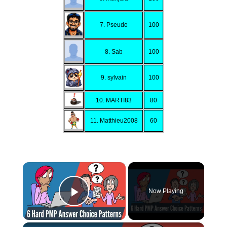
7. Pseudo
100
8. Sab
100
9. sylvain
100
10. MARTI83
80
11. Matthieu2008
60
×
Now Playing
Play Video
×