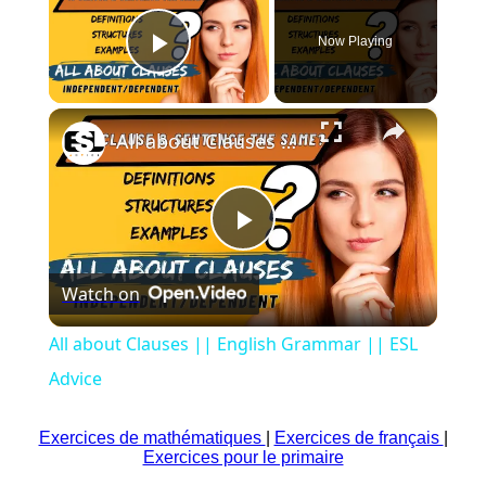
Now Playing
Play Video
×
All about Clauses || English Grammar || ESL Advice
Play
Watch on
Video
All about Clauses || English Grammar || ESL
Advice
Exercices de mathématiques
|
Exercices de français
|
Exercices pour le primaire