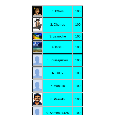
1. BW44
100
2. Churros
100
3. gavroche
100
4. Isis10
100
5. louisejustou
100
6. Lulux
100
7. Manjula
100
8. Pseudo
100
9. Samira97426
100