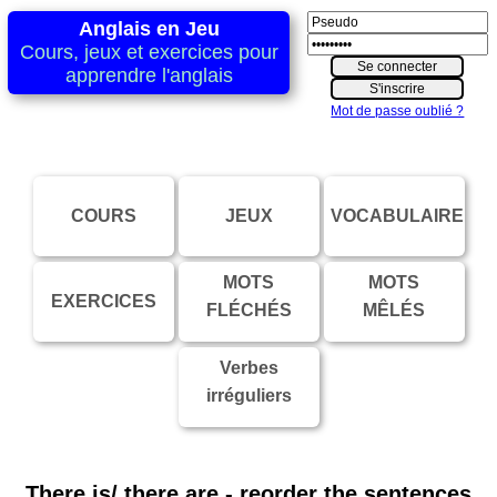
Anglais en Jeu
Cours, jeux et exercices pour
apprendre l'anglais
Mot de passe oublié ?
COURS
JEUX
VOCABULAIRE
MOTS
MOTS
EXERCICES
FLÉCHÉS
MÊLÉS
Verbes
irréguliers
There is/ there are - reorder the sentences