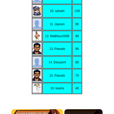
10. sylvain
100
11. Jayson
90
12. Matthieu2008
90
13. Pseudo
90
14. ElouanH
80
15. Pseudo
70
16. learns
40
×