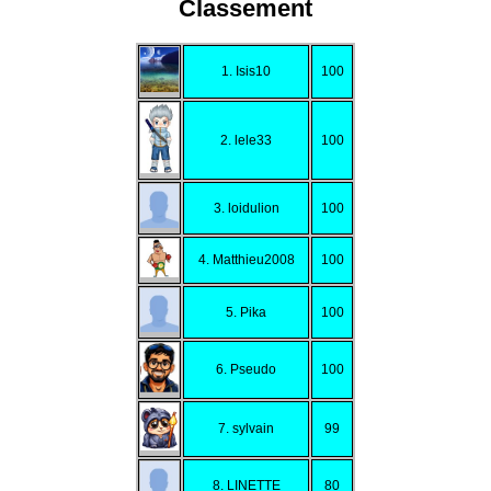
Classement
1. Isis10
100
2. lele33
100
3. loidulion
100
4. Matthieu2008
100
5. Pika
100
6. Pseudo
100
7. sylvain
99
8. LINETTE
80