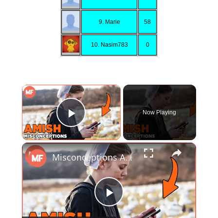
9. Marie
58
10. Nasim783
0
×
Now Playing
Play Video
×
Misconceptions About The Amish
Play