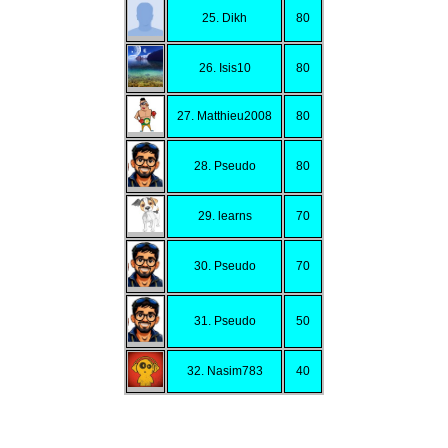
25. Dikh
80
26. Isis10
80
27. Matthieu2008
80
28. Pseudo
80
29. learns
70
30. Pseudo
70
31. Pseudo
50
32. Nasim783
40