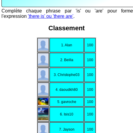
Complète chaque phrase par 'is' ou 'are' pour forme
l'expression
'there is' ou 'there are'
.
Classement
1. Alan
100
2. Beilla
100
3. Christophe03
100
4. daoudkh80
100
5. gavroche
100
6. Isis10
100
7. Jayson
100