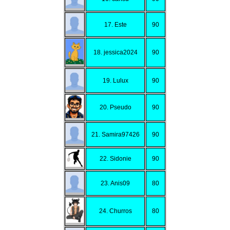
17. Este
90
18. jessica2024
90
19. Lulux
90
20. Pseudo
90
21. Samira97426
90
22. Sidonie
90
23. Anis09
80
24. Churros
80