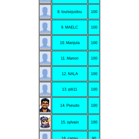
8. louisejustou
100
9. MAELC
100
10. Manjula
100
11. Manon
100
12. NALA
100
13. pili11
100
14. Pseudo
100
15. sylvain
100
16. cansu
90