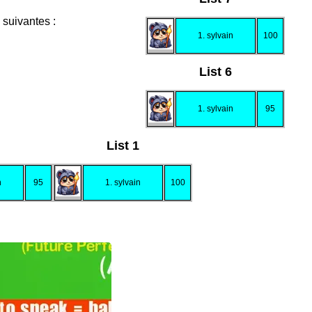
 suivantes :
1. sylvain
100
List 6
1. sylvain
95
List 1
n
95
1. sylvain
100