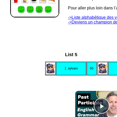
Pour aller plus loin dans 
->Liste alphabétique des v
->Deviens un champion des
List 5
1. sylvain
95
Play