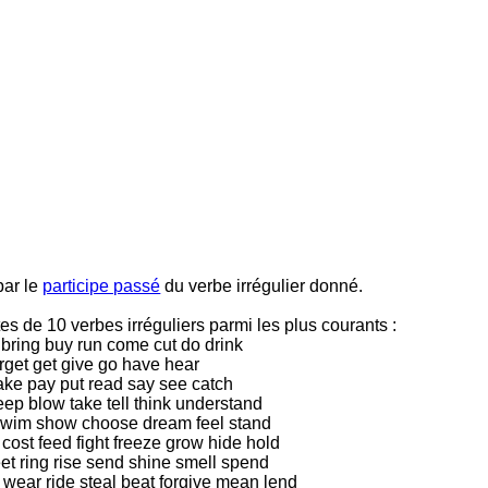
par le
participe passé
du verbe irrégulier donné.
es de 10 verbes irréguliers parmi les plus courants :
k bring buy run come cut do drink
 forget get give go have hear
make pay put read say see catch
 sleep blow take tell think understand
in swim show choose dream feel stand
 cost feed fight freeze grow hide hold
eet ring rise send shine smell spend
w wear ride steal beat forgive mean lend