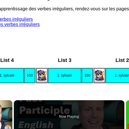
l'apprentissage des verbes irréguliers, rendez-vous sur les pages
erbes irréguliers
 verbes irréguliers
List 4
List 3
List 2
1. sylvain
100
1. sylvain
100
1. sylvai
×
Now Playing
 Video