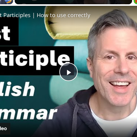
t Participles | How to use correctly
Play
Video