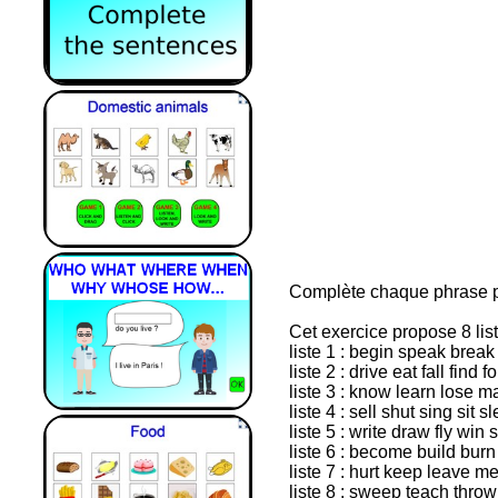
Complète chaque phrase 
Cet exercice propose 8 list
liste 1 : begin speak brea
liste 2 : drive eat fall find
liste 3 : know learn lose 
liste 4 : sell shut sing sit
liste 5 : write draw fly w
liste 6 : become build burn
liste 7 : hurt keep leave m
liste 8 : sweep teach thro