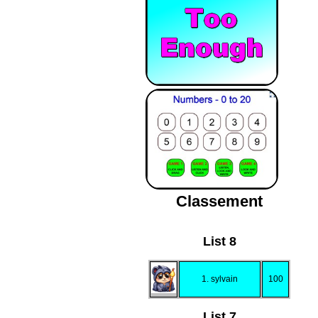
Classement
List 8
1. sylvain
100
List 7