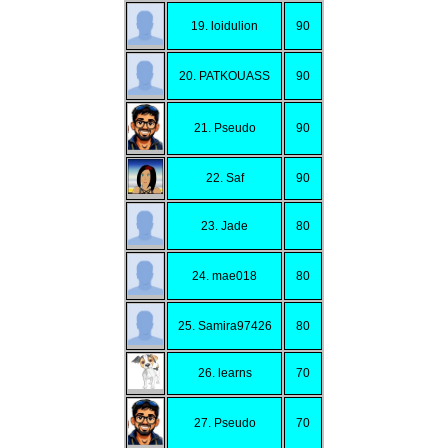
19. loidulion
90
20. PATKOUASS
90
21. Pseudo
90
22. Saf
90
23. Jade
80
24. mae018
80
25. Samira97426
80
26. learns
70
27. Pseudo
70