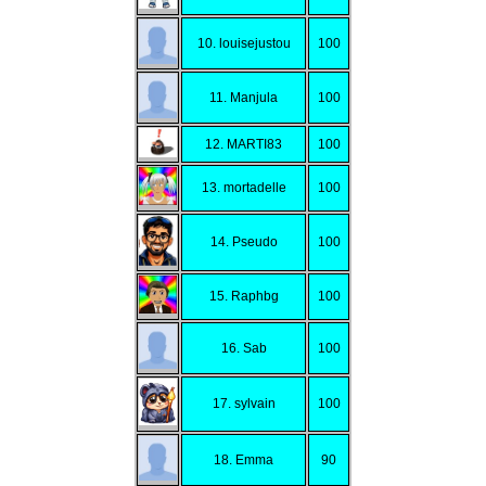
10. louisejustou
100
11. Manjula
100
12. MARTI83
100
13. mortadelle
100
14. Pseudo
100
15. Raphbg
100
16. Sab
100
17. sylvain
100
18. Emma
90