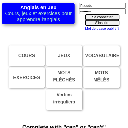
Anglais en Jeu
Cours, jeux et exercices pour
apprendre l'anglais
Mot de passe oublié ?
COURS
JEUX
VOCABULAIRE
MOTS
MOTS
EXERCICES
FLÉCHÉS
MÊLÉS
Verbes
irréguliers
Complete with "can" or "can't"