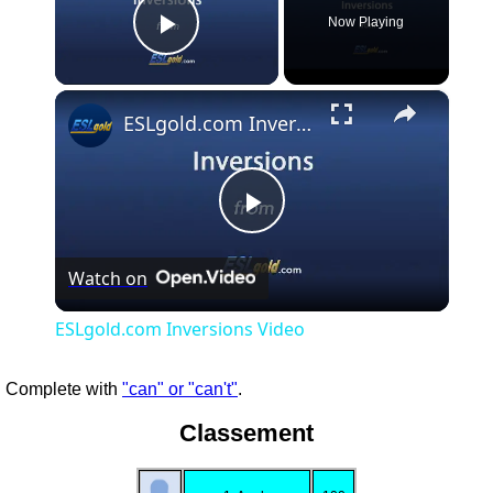
Now Playing
Play Video
×
ESLgold.com Inversions Video
Play
Watch on
Video
ESLgold.com Inversions Video
Complete with
"can" or "can't"
.
Classement