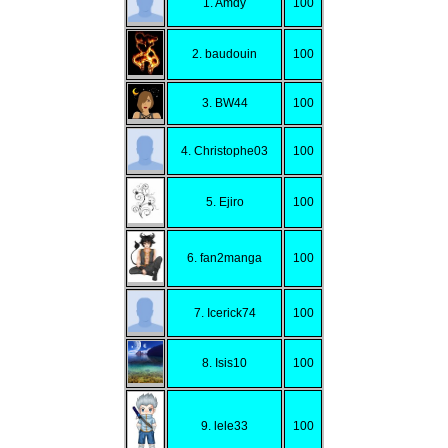
1. Amdy
100
2. baudouin
100
3. BW44
100
4. Christophe03
100
5. Ejiro
100
6. fan2manga
100
7. Icerick74
100
8. Isis10
100
9. lele33
100