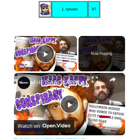
1. sylvain
97
×
Now Playing
Play Video
×
THE ISAAC KAPPY CONSPIRACY
Play
Watch on
Video