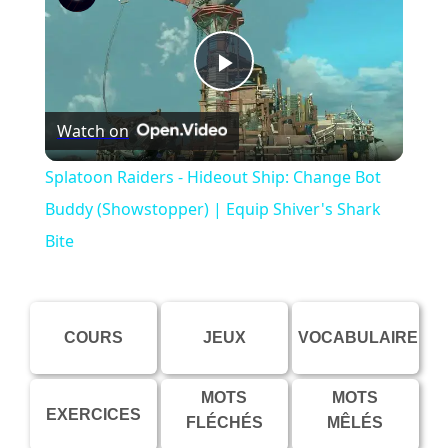
Play
Watch on
Video
Splatoon Raiders - Hideout Ship: Change Bot
Buddy (Showstopper) | Equip Shiver's Shark
Bite
COURS
JEUX
VOCABULAIRE
MOTS
MOTS
EXERCICES
FLÉCHÉS
MÊLÉS