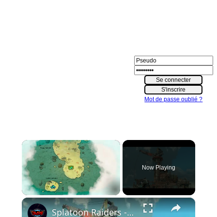
Mot de passe oublié ?
×
Now Playing
×
Unmute
Splatoon Raiders - Hideout Ship: Change Bot Buddy (Showstopper) | Equip Shiver's Shark Bite